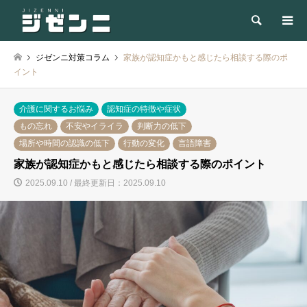
検索
ジゼンニ対策コラム
家族が認知症かもと感じたら相談する際のポ
イント
介護に関するお悩み
認知症の特徴や症状
もの忘れ
不安やイライラ
判断力の低下
場所や時間の認識の低下
行動の変化
言語障害
家族が認知症かもと感じたら相談する際のポイント
2025.09.10 / 最終更新日：2025.09.10