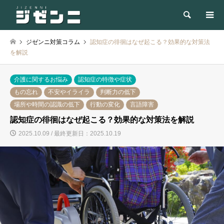
検索
ジゼンニ対策コラム
認知症の徘徊はなぜ起こる？効果的な対策法
を解説
介護に関するお悩み
認知症の特徴や症状
もの忘れ
不安やイライラ
判断力の低下
場所や時間の認識の低下
行動の変化
言語障害
認知症の徘徊はなぜ起こる？効果的な対策法を解説
2025.10.09 / 最終更新日：2025.10.19