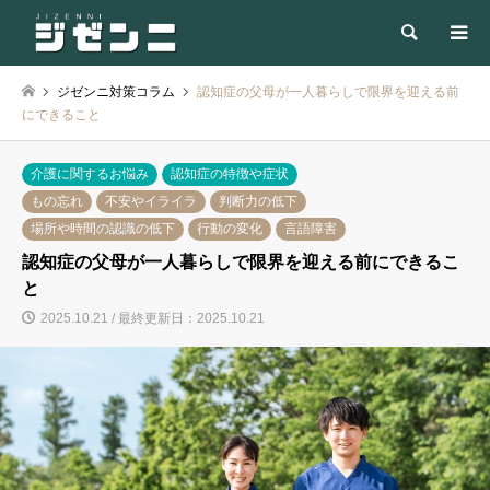
検索
ジゼンニ対策コラム
認知症の父母が一人暮らしで限界を迎える前
にできること
介護に関するお悩み
認知症の特徴や症状
もの忘れ
不安やイライラ
判断力の低下
場所や時間の認識の低下
行動の変化
言語障害
認知症の父母が一人暮らしで限界を迎える前にできるこ
と
2025.10.21 / 最終更新日：2025.10.21