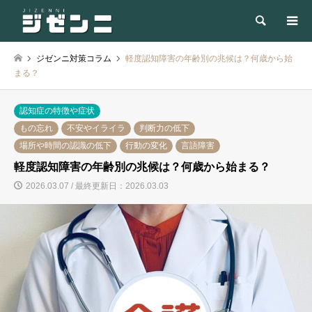
検索
ジゼンニ対策コラム
軽度認知障害の年齢別の兆候は？何歳から始
まる？
認知症の特徴や症状
もの忘れ
不安やイライラ
判断力の低下
場所や時間の認識の低下
行動の変化
言語障害
軽度認知障害の年齢別の兆候は？何歳から始まる？
2026.03.07 / 最終更新日：2026.03.03